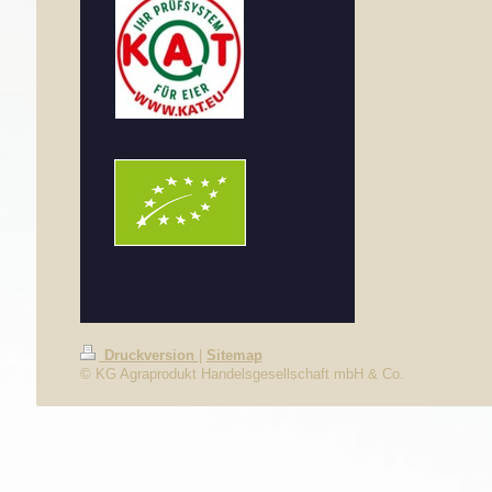
Druckversion
|
Sitemap
© KG Agraprodukt Handelsgesellschaft mbH & Co.